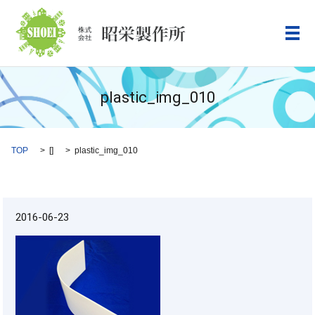
メ
plastic_img_010
TOP
[]
plastic_img_010
2016-06-23