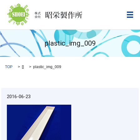
メ
plastic_img_009
TOP
[]
plastic_img_009
2016-06-23