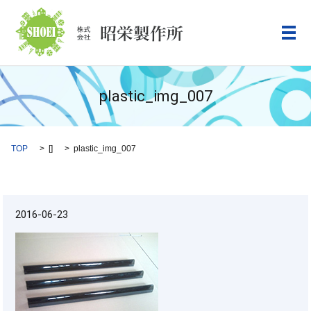
メ
plastic_img_007
TOP
[]
plastic_img_007
2016-06-23