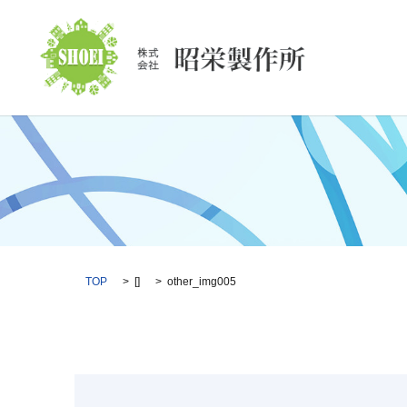
TOP
[]
other_img005