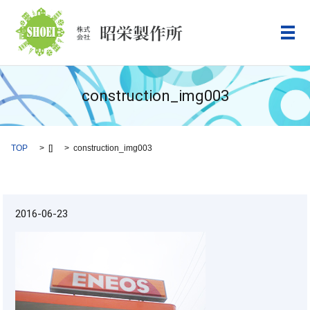
メ
construction_img003
TOP
[]
construction_img003
2016-06-23