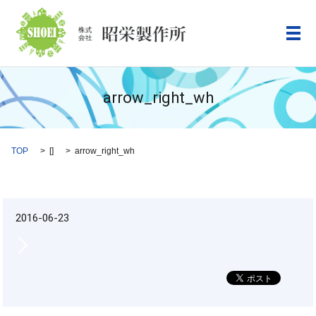
メ
arrow_right_wh
TOP
[]
arrow_right_wh
2016-06-23