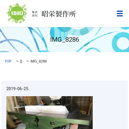
メ
IMG_8286
TOP
[]
IMG_8286
2019-06-25